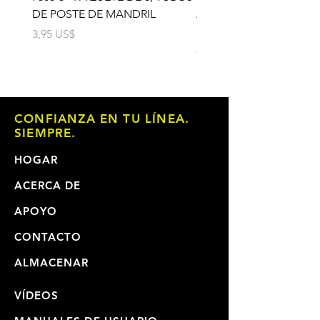
DE POSTE DE MANDRIL
ALMOHADILLA DE GO
PARA MANDRIL
Precio
3,95 US$
Precio
6,95 US$
CONFIANZA EN TU LÍNEA.
SIEMPRE.
HOGAR
ACERCA DE
APOYO
CONTACTO
ALMACENAR
VÍDEOS