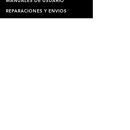
MANUALES DE USUARIO
REPARACIONES Y ENVIOS
GARANTÍA
POLÍTICA DE PRIVACIDAD
ÚNETE A NUESTRA LISTA
DE CORREO
SUBSCRIBE NOW