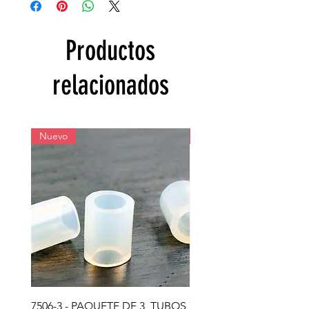
Productos
relacionados
Nuevo
Nuevo
7506-3 - PAQUETE DE 3, TUBOS
7503 - PAQUETE DE 3,