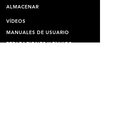
ALMACENAR
VÍDEOS
MANUALES DE USUARIO
REPARACIONES Y ENVIOS
GARANTÍA
POLÍTICA DE PRIVACIDAD
ÚNETE A NUESTRA LISTA
DE CORREO
SUBSCRIBE NOW