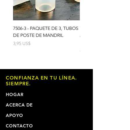
7506-3 - PAQUETE DE 3, TUBOS
7503 - PAQUETE DE 3,
DE POSTE DE MANDRIL
ALMOHADILLA DE GO
PARA MANDRIL
Precio
3,95 US$
Precio
6,95 US$
CONFIANZA EN TU LÍNEA.
SIEMPRE.
HOGAR
ACERCA DE
APOYO
CONTACTO