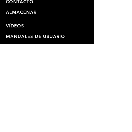
CONTACTO
ALMACENAR
VÍDEOS
MANUALES DE USUARIO
REPARACIONES Y ENVIOS
GARANTÍA
POLÍTICA DE PRIVACIDAD
ÚNETE A NUESTRA LISTA
DE CORREO