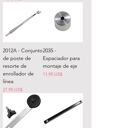
2012A - Conjunto
2035 -
de poste de
Espaciador para
resorte de
montaje de eje
enrollador de
Precio
11,95 US$
línea
Precio
27,95 US$