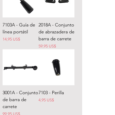
7103A - Guía de
2018A - Conjunto
línea portátil
de abrazadera de
barra de carrete
Precio
14,95 US$
Precio
59,95 US$
3001A - Conjunto
7103 - Perilla
de barra de
Precio
4,95 US$
carrete
Precio
99,95 US$