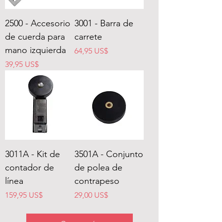
2500 - Accesorio
3001 - Barra de
de cuerda para
carrete
mano izquierda
Precio
64,95 US$
Precio
39,95 US$
3011A - Kit de
3501A - Conjunto
contador de
de polea de
línea
contrapeso
Precio
Precio
159,95 US$
29,00 US$