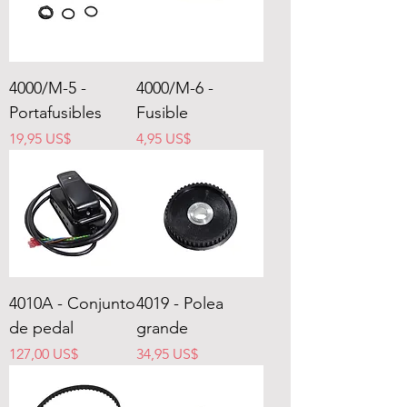
4000/M-5 -
4000/M-6 -
Portafusibles
Fusible
Precio
Precio
19,95 US$
4,95 US$
4010A - Conjunto
4019 - Polea
de pedal
grande
Precio
Precio
127,00 US$
34,95 US$