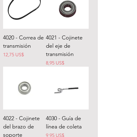
4020 - Correa de
4021 - Cojinete
transmisión
del eje de
transmisión
Precio
12,75 US$
Precio
8,95 US$
4022 - Cojinete
4030 - Guía de
del brazo de
línea de coleta
soporte
Precio
9,95 US$