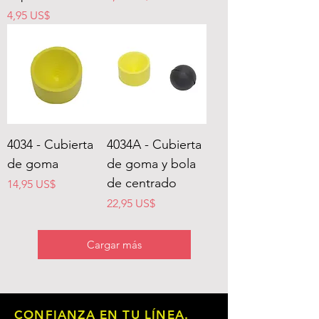
Precio
4,95 US$
4034 - Cubierta
4034A - Cubierta
de goma
de goma y bola
de centrado
Precio
14,95 US$
Precio
22,95 US$
Cargar más
CONFIANZA EN TU LÍNEA.